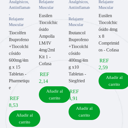
Analgésicos
,
Relajante
Analgésicos
,
Relajante
Antiinflamatorios
Muscular
Antiinflamatorios
Muscular
,
,
Eusilen
Eusilen
Relajante
Relajante
Tiocolchic
Tiocolchic
Muscular
Muscular
ósido
ósido 4mg
Tiocolfen
Ibutancol
Ampolla
x 8
Ibuprofeno
Ibuprofeno
I.M/IV
Comprimid
+Tiocolchi
+Tiocolchi
4mg/2ml
os - Cofasa
cósido
cósido
Kit 1 -
600mg/4m
400mg/4m
REF
Cofasa
g x 15
g x10
2,59
Tabletas -
REF
Tabletas -
Añadir al
Pharmetiqu
2,14
Siegfried
carrito
e
REF
Añadir al
REF
4,91
carrito
8,53
Añadir al
Añadir al
carrito
carrito