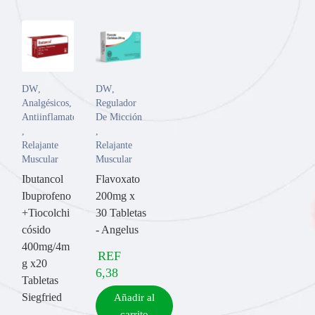
DW
,
DW
,
Analgésicos
,
Regulador
Antiinflamatorios
De Micción
,
,
Relajante
Relajante
Muscular
Muscular
Ibutancol
Flavoxato
Ibuprofeno
200mg x
+Tiocolchi
30 Tabletas
cósido
- Angelus
400mg/4m
REF
g x20
6,38
Tabletas
Siegfried
Añadir al
carrito