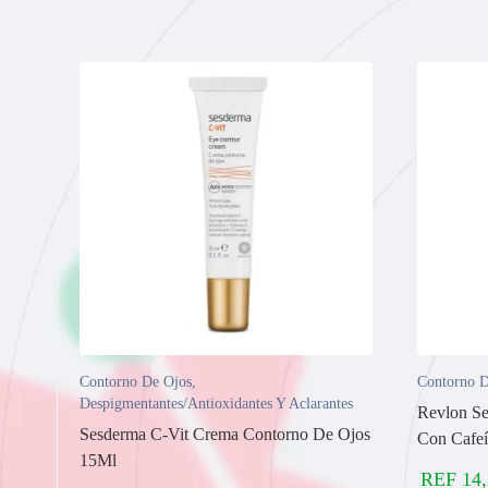
Contorno De Ojos
,
Contorno D
Despigmentantes/Antioxidantes Y Aclarantes
Revlon Se
Sesderma C-Vit Crema Contorno De Ojos
Con Cafe
15Ml
REF
14