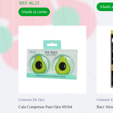
REF
46,23
Añadir a
Añadir al carrito
Contorno De Ojos
Contorno D
Cala Compresas Para Ojos 69164
Bacc Sér