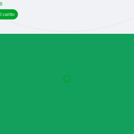
8
l carrito