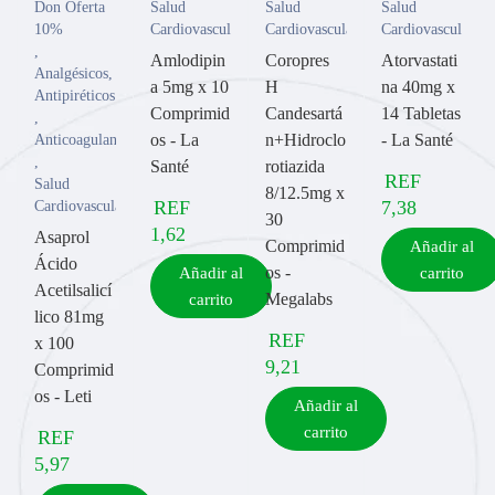
Don Oferta
Salud
Salud
Salud
10%
Cardiovascular
Cardiovascular
Cardiovascular
,
Amlodipin
Coropres
Atorvastati
Analgésicos
,
a 5mg x 10
H
na 40mg x
Antipiréticos
Comprimid
Candesartá
14 Tabletas
,
os - La
n+Hidroclo
- La Santé
Anticoagulantes
,
Santé
rotiazida
REF
Salud
8/12.5mg x
REF
7,38
Cardiovascular
30
1,62
Asaprol
Comprimid
Añadir al
Ácido
os -
Añadir al
carrito
Acetilsalicí
Megalabs
carrito
lico 81mg
REF
x 100
9,21
Comprimid
os - Leti
Añadir al
carrito
REF
5,97