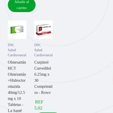
Añadir al
carrito
DW
,
DW
,
Salud
Salud
Cardiovascular
Cardiovascular
Olmesartán
Curpinol
HCT
Carvedilol
Olmesartán
6.25mg x
+Hidroclor
30
otiazida
Comprimid
40mg/12.5
os - Rowe
mg x 10
REF
Tabletas -
5,02
La Santé