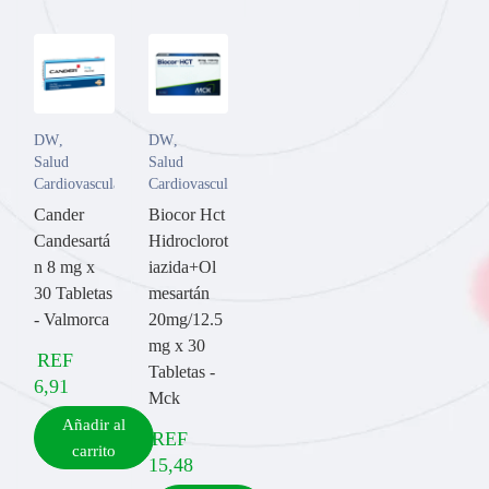
DW
,
DW
,
Salud
Salud
Cardiovascular
Cardiovascular
Cander
Biocor Hct
Candesartá
Hidroclorot
n 8 mg x
iazida+Ol
30 Tabletas
mesartán
- Valmorca
20mg/12.5
mg x 30
REF
Tabletas -
6,91
Mck
Añadir al
REF
carrito
15,48