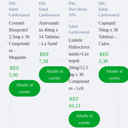
DW
,
DW
,
DW
,
DW
,
Salud
Salud
Don Oferta
Salud
Cardiovascular
Cardiovascular
10%
Cardiovascular
,
Corentel
Atorvastati
Captopril
Salud
Bisoprolol
na 40mg x
50mg x 30
Cardiovascular
2.5mg x 30
14 Tabletas
Tabletas -
Lisiletic
Comprimid
- La Santé
Calox
Hidroclorot
os -
REF
iazida+Lisi
REF
Megalabs
7,38
nopril
3,38
REF
20mg/12.5
Añadir al
Añadir al
5,00
mg x 30
carrito
carrito
Comprimid
Añadir al
os - Leti
carrito
REF
43,13
Añadir al
carrito