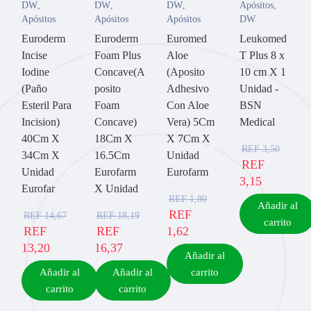
DW
,
DW
,
DW
,
Apósitos
,
Apósitos
Apósitos
Apósitos
DW
Euroderm
Euroderm
Euromed
Leukomed
Incise
Foam Plus
Aloe
T Plus 8 x
Iodine
Concave(A
(Aposito
10 cm X 1
(Paño
posito
Adhesivo
Unidad -
Esteril Para
Foam
Con Aloe
BSN
Incision)
Concave)
Vera) 5Cm
Medical
40Cm X
18Cm X
X 7Cm X
REF
3,50
34Cm X
16.5Cm
Unidad
REF
Unidad
Eurofarm
Eurofarm
3,15
Eurofar
X Unidad
REF
1,80
Añadir al
REF
REF
14,67
REF
18,19
carrito
REF
REF
1,62
13,20
16,37
Añadir al
Añadir al
Añadir al
carrito
carrito
carrito