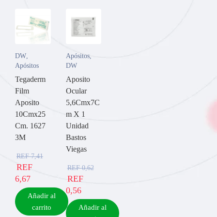
DW
,
Apósitos
,
Apósitos
DW
Tegaderm
Aposito
Film
Ocular
Aposito
5,6Cmx7C
10Cmx25
m X 1
Cm. 1627
Unidad
3M
Bastos
Viegas
REF
7,41
REF
REF
0,62
6,67
REF
0,56
Añadir al
carrito
Añadir al