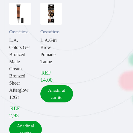
Cosméticos
Cosméticos
L.A.
L.A.Girl
Colors Get
Brow
Bronzed
Pomade
Matte
Taupe
Cream
REF
Bronzed
14,00
Sheer
Afterglow
Añadir al
12Gr
carrito
REF
2,93
Añadir al
carrito