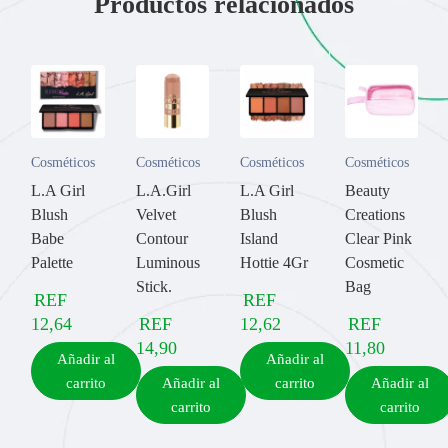
Productos relacionados
Cosméticos
Cosméticos
Cosméticos
Cosméticos
L.A Girl
L.A.Girl
L.A Girl
Beauty
Blush
Velvet
Blush
Creations
Babe
Contour
Island
Clear Pink
Palette
Luminous
Hottie 4Gr
Cosmetic
Stick.
Bag
REF
REF
12,64
REF
12,62
REF
14,90
11,80
Añadir al
Añadir al
carrito
Añadir al
carrito
Añadir al
carrito
carrito