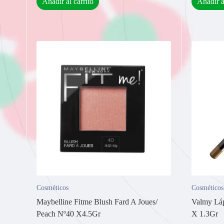
Añadir al carrito
Añadir a
Cosméticos
Cosméticos
Maybelline Fitme Blush Fard A Joues/
Valmy Láp
Peach Nº40 X4.5Gr
X 1.3Gr