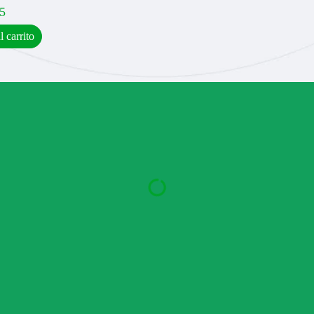
5
l carrito