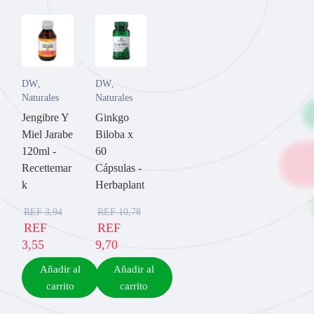
DW
,
DW
,
Naturales
Naturales
Jengibre Y
Ginkgo
Miel Jarabe
Biloba x
120ml -
60
Recettemar
Cápsulas -
k
Herbaplant
REF
3,94
REF
10,78
REF
REF
3,55
9,70
Añadir al
Añadir al
carrito
carrito