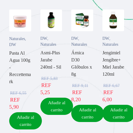
DW
,
DW
,
DW
,
Naturales
,
Naturales
Naturales
Naturales
DW
Asmi-Plus
Árnica
Jengimiel
Pasta Al
Jarabe
D30
Jengibre+
Agua 100g
240ml - Sil
Glóbulos x
Miel Jarabe
-
8g
120ml
Reccettema
REF
5,83
rk
REF
REF
9,11
REF
6,67
5,25
REF
REF
REF
6,55
8,20
6,00
REF
Añadir al
5,90
carrito
Añadir al
Añadir al
carrito
carrito
Añadir al
carrito