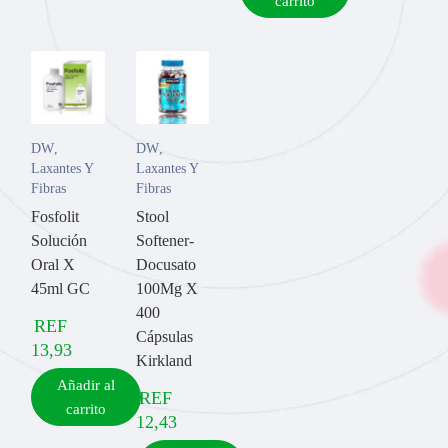
carrito
DW
,
DW
,
Laxantes Y
Laxantes Y
Fibras
Fibras
Fosfolit
Stool
Solución
Softener-
Oral X
Docusato
45ml GC
100Mg X
400
REF
Cápsulas
13,93
Kirkland
Añadir al
REF
carrito
12,43