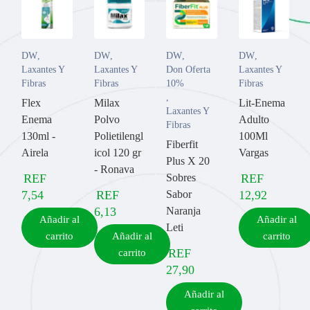
DW
,
DW
,
DW
,
DW
,
Laxantes Y
Laxantes Y
Don Oferta
Laxantes Y
Fibras
Fibras
10%
Fibras
,
Flex
Milax
Lit-Enema
Laxantes Y
Enema
Polvo
Adulto
Fibras
130ml -
Polietilengl
100Ml
Fiberfit
Airela
icol 120 gr
Vargas
Plus X 20
- Ronava
REF
Sobres
REF
7,54
REF
Sabor
12,92
6,13
Naranja
Añadir al
Añadir al
Leti
carrito
Añadir al
carrito
REF
carrito
27,90
Añadir al