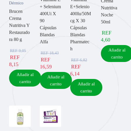
Crema
Dérmico
+ Selenium
E+Selenio
Nutritiva
Brucen
400Ui X
400Iu/50M
Noche
Crema
90
cg X 30
50ml
Nutritiva Y
Cápsulas
Cápsulas
Restaurado
REF
Blandas
Blandas
ra 80 g
4,60
Alfa
Pharmatec
h
Añadir al
REF
9,05
REF
18,43
REF
carrito
REF
REF
6,82
8,15
16,59
REF
6,14
Añadir al
Añadir al
carrito
carrito
Añadir al
carrito