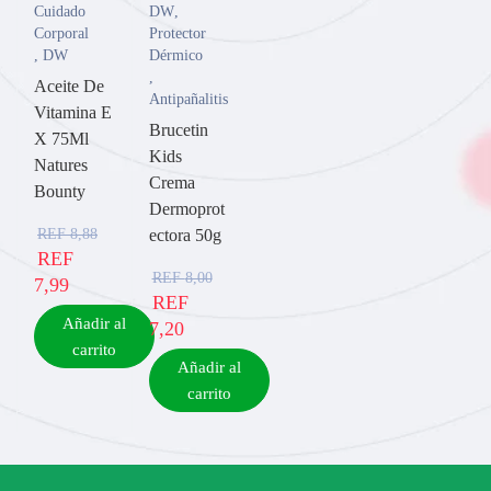
Cuidado
DW
,
Corporal
Protector
,
DW
Dérmico
,
Aceite De
Antipañalitis
Vitamina E
Brucetin
X 75Ml
Kids
Natures
Crema
Bounty
Dermoprot
REF
8,88
ectora 50g
REF
REF
8,00
7,99
REF
Añadir al
7,20
carrito
Añadir al
carrito