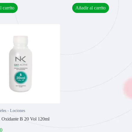
l carrito
Añadir al carrito
eles - Lociones
 Oxidante B 20 Vol 120ml
0