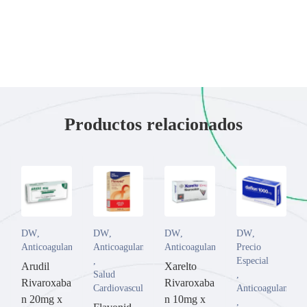
Productos relacionados
DW
,
DW
,
DW
,
DW
,
Anticoagulantes
Anticoagulantes
Anticoagulantes
Precio
,
Especial
Arudil
Xarelto
Salud
,
Rivaroxaba
Rivaroxaba
Cardiovascular
Anticoagulantes
n 20mg x
n 10mg x
,