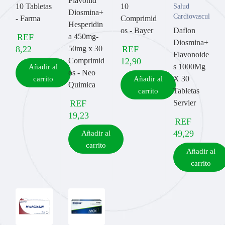
Flavonid
10 Tabletas
10
Salud
Diosmina+
Cardiovascular
- Farma
Comprimid
Hesperidin
os - Bayer
Daflon
REF
a 450mg-
Diosmina+
8,22
50mg x 30
REF
Flavonoide
Comprimid
12,90
s 1000Mg
Añadir al
os - Neo
X 30
carrito
Añadir al
Quimica
Tabletas
carrito
REF
Servier
19,23
REF
49,29
Añadir al
carrito
Añadir al
carrito