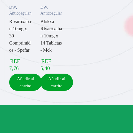
DW
,
DW
,
Anticoagulantes
Anticoagulantes
Rivaroxaba
Blokxa
n 10mg x
Rivaroxaba
30
n 10mg x
Comprimid
14 Tabletas
os - Spefar
- Mck
REF
REF
7,76
5,40
Añadir al
Añadir al
carrito
carrito