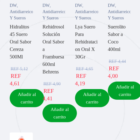
DW
,
DW
,
DW
,
DW
,
Antidiarreicos
Antidiarreicos
Antidiarreicos
Antidiarreicos
Y Sueros
Y Sueros
Y Sueros
Y Sueros
Hidralitos
Rehidrosol
Lya Suero
Suerolito
45 Suero
Solución
Para
Sabor a
Oral Sabor
Oral Sabor
Rehidrataci
Coco
Cereza
a
on Oral X
400ml
500Ml
Frambuesa
30Gr
REF
4,44
600ml
REF
REF
5,12
REF
4,65
Behrens
REF
REF
4,00
4,61
4,19
REF
4,90
Añadir al
REF
Añadir al
Añadir al
carrito
4,41
carrito
carrito
Añadir al
carrito