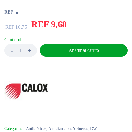
REF
REF
9,68
REF
10,75
Cantidad
Añadir al carrito
Categorías:
Antibióticos
,
Antidiarreicos Y Sueros
,
DW