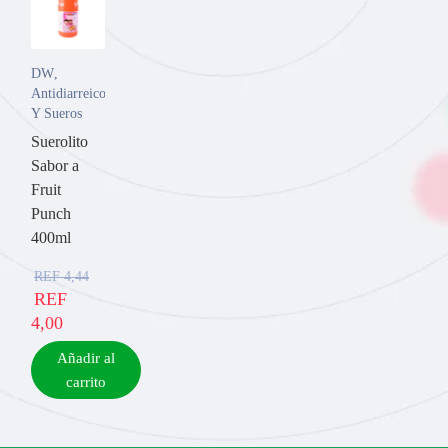
DW
,
Antidiarreicos
Y Sueros
Suerolito
Sabor a
Fruit
Punch
400ml
REF
4,44
REF
4,00
Añadir al
carrito