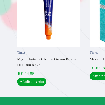
Tintes
Tintes
Mystic Tinte 6.66 Rubio Oscuro Rojizo
Maxton Ti
Profundo 60Gr
REF
6,8
REF
4,85
Añadir a
Añadir al carrito