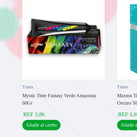
Tintes
Tintes
Mystic Tinte Fantasy Verde Amazonia
Maxton Ti
60Gr
Oscuro 5
REF
3,86
REF
6,8
Añadir al carrito
Añadir a