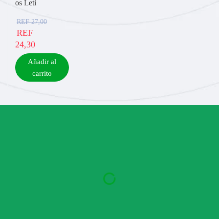
os Leti
REF
27,00
REF
24,30
Añadir al
carrito