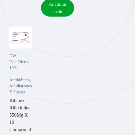
Añadir al
carrito
DW
,
Don Oferta
10%
,
Antibióticos
,
Antidiarreicos
Y Sueros
Rifamix
Rifaximina
550Mg X
10
Comprimid