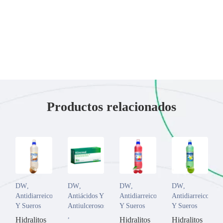
Productos relacionados
DW
,
DW
,
DW
,
DW
,
Antidiarreicos
Antiácidos Y
Antidiarreicos
Antidiarreicos
Y Sueros
Antiulcerosos
Y Sueros
Y Sueros
,
Hidralitos
Hidralitos
Hidralitos