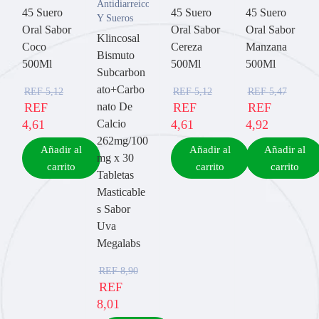
Antidiarreicos
45 Suero
45 Suero
45 Suero
Y Sueros
Oral Sabor
Oral Sabor
Oral Sabor
Klincosal
Coco
Cereza
Manzana
Bismuto
500Ml
500Ml
500Ml
Subcarbon
ato+Carbo
REF
5,12
REF
5,12
REF
5,47
REF
nato De
REF
REF
4,61
Calcio
4,61
4,92
262mg/100
Añadir al
Añadir al
Añadir al
mg x 30
carrito
carrito
carrito
Tabletas
Masticable
s Sabor
Uva
Megalabs
REF
8,90
REF
8,01