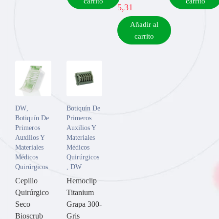
carrito
carrito
5,31
Añadir al
carrito
DW
,
Botiquín De
Botiquín De
Primeros
Primeros
Auxilios Y
Auxilios Y
Materiales
Materiales
Médicos
Médicos
Quirúrgicos
Quirúrgicos
,
DW
Cepillo
Hemoclip
Quirúrgico
Titanium
Seco
Grapa 300-
Bioscrub
Gris