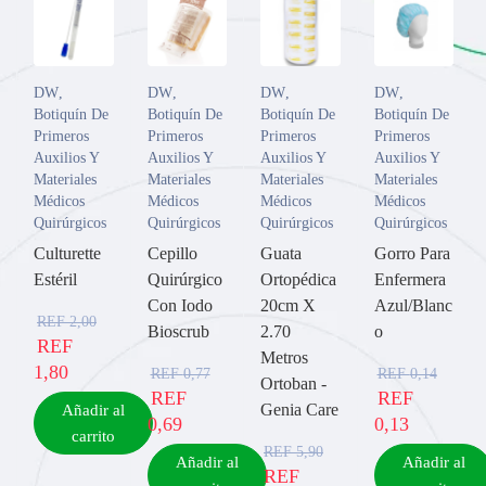
DW
,
DW
,
DW
,
DW
,
Botiquín De
Botiquín De
Botiquín De
Botiquín De
Primeros
Primeros
Primeros
Primeros
Auxilios Y
Auxilios Y
Auxilios Y
Auxilios Y
Materiales
Materiales
Materiales
Materiales
Médicos
Médicos
Médicos
Médicos
Quirúrgicos
Quirúrgicos
Quirúrgicos
Quirúrgicos
Culturette
Cepillo
Guata
Gorro Para
Estéril
Quirúrgico
Ortopédica
Enfermera
Con Iodo
20cm X
Azul/Blanc
REF
2,00
Bioscrub
2.70
o
REF
Metros
1,80
REF
0,77
REF
0,14
Ortoban -
REF
REF
Genia Care
Añadir al
0,69
0,13
carrito
REF
5,90
Añadir al
Añadir al
REF