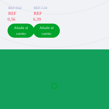
REF
0,62
REF
7,10
REF
REF
0,56
6,39
Añadir al
Añadir al
carrito
carrito