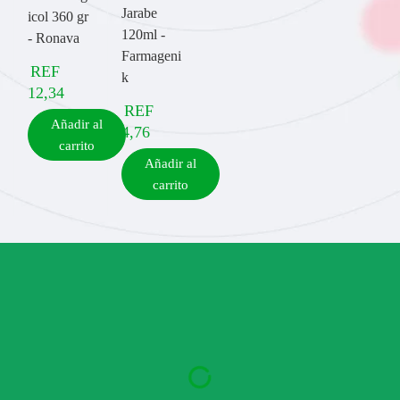
Jarabe
icol 360 gr
120ml -
- Ronava
Farmageni
REF
k
12,34
REF
Añadir al
4,76
carrito
Añadir al
carrito