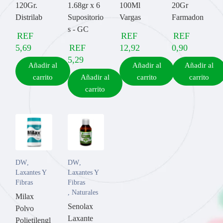
120Gr.
1.68gr x 6
100Ml
20Gr
Distrilab
Supositorio
Vargas
Farmadon
s - GC
REF
REF
REF
5,69
REF
12,92
0,90
5,29
Añadir al
Añadir al
Añadir al
carrito
Añadir al
carrito
carrito
carrito
DW
,
DW
,
Laxantes Y
Laxantes Y
Fibras
Fibras
,
Naturales
Milax
Senolax
Polvo
Laxante
Polietilengl