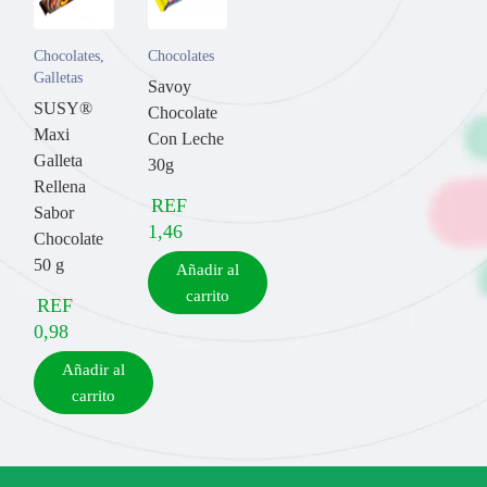
Chocolates
,
Chocolates
Galletas
Savoy
SUSY®
Chocolate
Maxi
Pirubrownie
Con Leche
Galleta
30g
Rellena
REF
Sabor
1,46
Chocolate
Ingredientes:
50 g
Añadir al
carrito
REF
Mantequilla con sal (1 taza)
0,98
Cacao en polvo (1/2 taza)
Añadir al
Azúcar (1 taza)
carrito
Huevos (2)
Harina de trigo (1 taza)