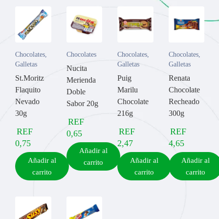
Chocolates
,
Chocolates
Chocolates
,
Chocolates
,
Galletas
Galletas
Galletas
Nucita
St.Moritz
Puig
Renata
Merienda
Flaquito
Marilu
Chocolate
Doble
Nevado
Chocolate
Recheado
Sabor 20g
30g
216g
300g
REF
REF
REF
REF
0,65
0,75
2,47
4,65
Añadir al
Añadir al
Añadir al
Añadir al
carrito
carrito
carrito
carrito