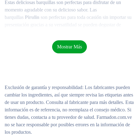
Estas deliciosas barquillas son perfectas para disfrutar de un
momento agradable con su delicioso sabor. Las
barquillas
Pirulin
son perfectas para toda ocasión sin importar su
presentación gracias a su versatilidad se pueden degustar de
distintas formas su exquisito sabor, complementando con una
torta, helado o algún otro postre en específico.
Mostrar Más
Marquesa con Pirulin
Exclusión de garantía y responsabilidad
: Los fabricantes pueden
cambiar los ingredientes, así que siempre revisa las etiquetas antes
Los mejores postres son los que podemos preparar rápido. Así
de usar un producto. Consulta al fabricante para más detalles. Esta
saboreamos en poco tiempo la deliciosa mezcla entre un rico
información es de referencia, no reemplaza el consejo médico. Si
postre y el perfecto complemento que es Pirulin. ¿Quieres saber
tienes dudas, contacta a tu proveedor de salud. Farmadon.com.ve
cómo preparar una marquesa de Chocolate con Pirulin?
no se hace responsable por posibles errores en la información de
los productos.
¡Aquí va!