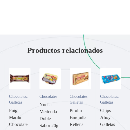
Productos relacionados
Chocolates
,
Chocolates
Chocolates
,
Chocolates
,
Galletas
Galletas
Galletas
Nucita
Puig
Pirulin
Chips
Merienda
Marilu
Barquilla
Ahoy
Doble
Chocolate
Rellena
Galletas
Sabor 20g