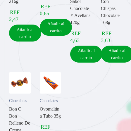
216g
Sabor
Con
REF
Chocolate
Chispas
REF
0,65
Y Avellana
Chocolate
2,47
120g
168g
Añadir al
Añadir al
carrito
REF
REF
carrito
4,63
3,63
Añadir al
Añadir al
carrito
carrito
Chocolates
Chocolates
Bon O
Ovomaltin
Bon
a Tubo 35g
Relleno De
REF
Crema