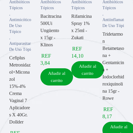
Antibióticos
Antibióticos
Antibióticos
Antibióticos
Tópicos
Tópicos
Tópicos
Tópicos
,
,
Bacitracina
Rifamicina
Antimicóticos
Antiinflamatorios
500Ui
Spray 1%
De Uso
De Uso Tópico
Ungüento
x 25ml -
Tópico
Tridetarmo
x 15gr -
Zukati
,
n
Antiparasitarios
Klinos
REF
Betametaso
De Uso Tópico
REF
14,10
na +
Cefiplus
3,84
Gentamicin
Metronidaz
Añadir al
a +
ol+Micona
Añadir al
carrito
Iodoclorhid
zol
carrito
roxiquinoli
15%-4%
na 15gr -
Crema
Rowe
Vaginal 7
Aplicadore
REF
s X 40Gr.
8,17
Dollder
Añadir al
REF