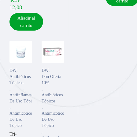
carrito
12,08
Añadir al
carrito
DW
,
DW
,
Antibióticos
Don Oferta
Tópicos
10%
,
,
Antiinflamatorios
Antibióticos
De Uso Tópico
Tópicos
,
,
Antimicóticos
Antimicóticos
De Uso
De Uso
Tópico
Tópico
,
Tri-