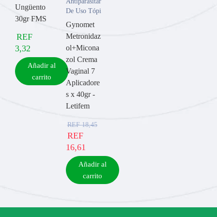
Antiparasitarios
Ungüento
De Uso Tópico
30gr FMS
Gynomet
REF
Metronidaz
3,32
ol+Micona
zol Crema
Añadir al
Vaginal 7
carrito
Aplicadore
s x 40gr -
Letifem
REF
18,45
REF
16,61
Añadir al
carrito