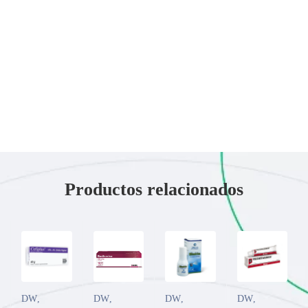
Productos relacionados
DW
,
DW
,
DW
,
DW
,