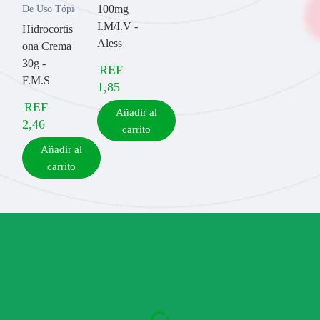
100mg
De Uso Tópico
I.M/I.V -
Hidrocortis
Aless
ona Crema
30g -
REF
F.M.S
1,85
REF
Añadir al
2,46
carrito
Añadir al
carrito