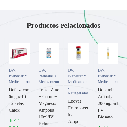
Productos relacionados
DW
,
DW
,
DW
,
DW
,
Bienestar Y
Bienestar Y
Bienestar Y
Bienestar Y
Medicamentos
Medicamentos
Medicamentos
Medicamentos
,
Deflazacort
Trazel Zinc
Dopamina
Refrigerados
6mg x 10
+ Cobre +
Ampolla
Epoyet
Tabletas -
Magnesio
200mg/5ml
Eritropoyet
Calox
Ampolla
I.V -
ina
10ml/IV
Biosano
REF
Ampolla
Behrens