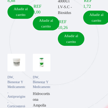
8,88
REF
4000Ui
REF
1,72
I.V-S.C -
Añadir al
8,00
Biosidus
carrito
Añadir al
Añadir al
carrito
REF
carrito
10,26
Añadir al
carrito
DW
,
DW
,
Bienestar Y
Bienestar Y
Medicamentos
Medicamentos
,
Hidrocortis
Antipruriginosos
ona
,
Ampolla
Corticosteroide