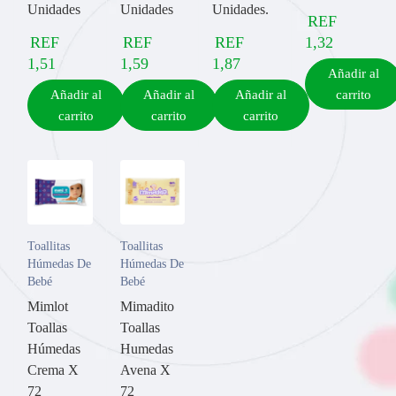
Unidades
Unidades
Unidades.
REF
REF
REF
REF
1,32
1,51
1,59
1,87
Añadir al
Añadir al
Añadir al
Añadir al
carrito
carrito
carrito
carrito
Toallitas
Toallitas
Húmedas De
Húmedas De
Bebé
Bebé
Mimlot
Mimadito
Toallas
Toallas
Húmedas
Humedas
Crema X
Avena X
72
72