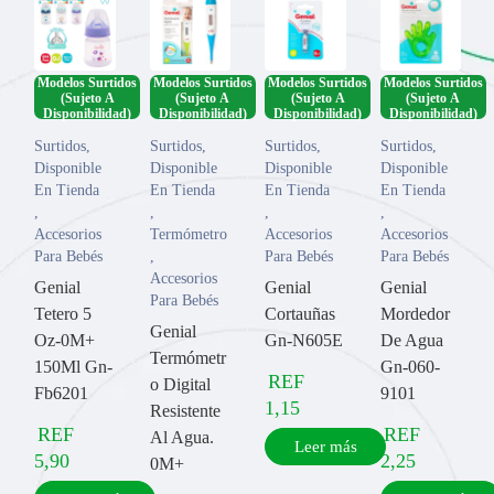
Modelos Surtidos
Modelos Surtidos
Modelos Surtidos
Modelos Surtidos
(Sujeto A
(Sujeto A
(Sujeto A
(Sujeto A
Disponibilidad)
Disponibilidad)
Disponibilidad)
Disponibilidad)
Surtidos
,
Surtidos
,
Surtidos
,
Surtidos
,
Disponible
Disponible
Disponible
Disponible
En Tienda
En Tienda
En Tienda
En Tienda
,
,
,
,
Accesorios
Termómetro
Accesorios
Accesorios
Para Bebés
,
Para Bebés
Para Bebés
Accesorios
Genial
Genial
Genial
Para Bebés
Tetero 5
Cortauñas
Mordedor
Genial
Oz-0M+
Gn-N605E
De Agua
Termómetr
150Ml Gn-
Gn-060-
REF
o Digital
Fb6201
9101
1,15
Resistente
REF
REF
Al Agua.
Leer más
5,90
2,25
0M+