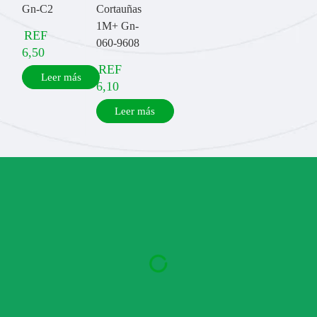
Gn-C2
Cortauñas
1M+ Gn-
REF
060-9608
6,50
REF
Leer más
6,10
Leer más