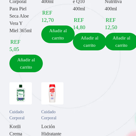
Corporal
400ml
e Q10
Nutritiva
Para Piel
400ml
400ml
REF
Seca Aloe
12,70
REF
REF
Vera Y
14,80
12,50
Miel 365ml
Añadir al
carrito
Añadir al
Añadir al
REF
carrito
carrito
5,05
Añadir al
carrito
Cuidado
Cuidado
Corporal
Corporal
Korili
Loción
Crema
Hidratante