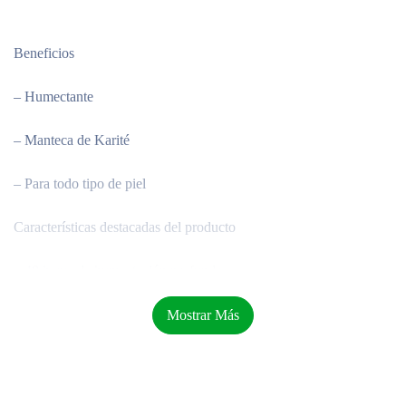
Beneficios
– Humectante
– Manteca de Karité
– Para todo tipo de piel
Características destacadas del producto
– 48 horas de humectación profunda.
– Fórmula enriquecida con SERUM DE HUMECTACIÓN
PROFUNDA y Manteca de Karité.
Mostrar Más
– Nutre intensamente la piel durante 48 horas y reduce
visiblemente la aspereza de la piel seca, tras una sola aplicación.