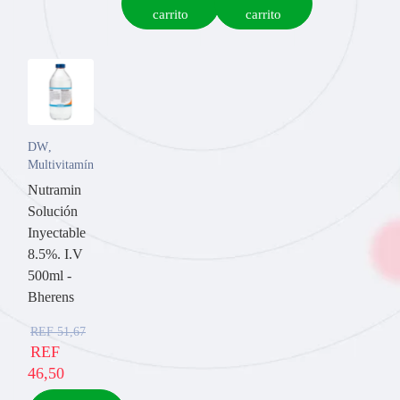
carrito
carrito
DW
,
Multivitamínicos
Nutramin
Solución
Inyectable
8.5%. I.V
500ml -
Bherens
REF
51,67
REF
46,50