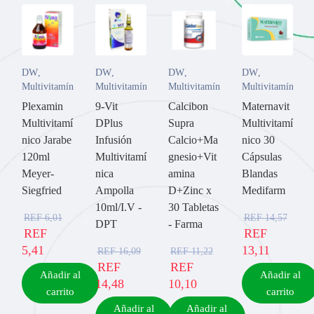
DW
,
DW
,
DW
,
DW
,
Multivitamínicos
Multivitamínicos
Multivitamínicos
Multivitamínicos
Plexamin
9-Vit
Calcibon
Maternavit
Multivitamí
DPlus
Supra
Multivitamí
nico Jarabe
Infusión
Calcio+Ma
nico 30
120ml
Multivitamí
gnesio+Vit
Cápsulas
Meyer-
nica
amina
Blandas
Siegfried
Ampolla
D+Zinc x
Medifarm
10ml/I.V -
30 Tabletas
REF
6,01
REF
14,57
DPT
- Farma
REF
REF
5,41
13,11
REF
16,09
REF
11,22
REF
REF
Añadir al
Añadir al
14,48
10,10
carrito
carrito
Añadir al
Añadir al