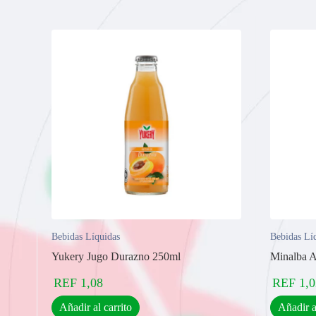
Bebidas Líquidas
Bebidas Lí
Yukery Jugo Durazno 250ml
Minalba A
REF
1,08
REF
1,0
Añadir al carrito
Añadir a