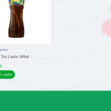
quidas
e Tea Limón 500ml
0
l carrito