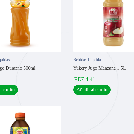
quidas
Bebidas Líquidas
ugo Durazno 500ml
Yukery Jugo Manzana 1.5L
1
REF
4,41
l carrito
Añadir al carrito