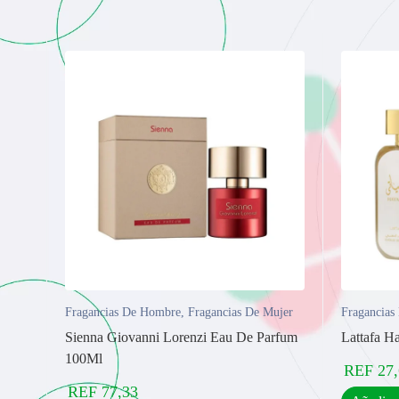
Fragancias De Hombre
,
Fragancias De Mujer
Fragancias
Sienna Giovanni Lorenzi Eau De Parfum
Lattafa H
100Ml
REF
27
REF
77,33