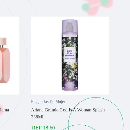
Fragancias De Mujer
 Dama
Ariana Grande God Is A Woman Splash
236Ml
REF
18,60