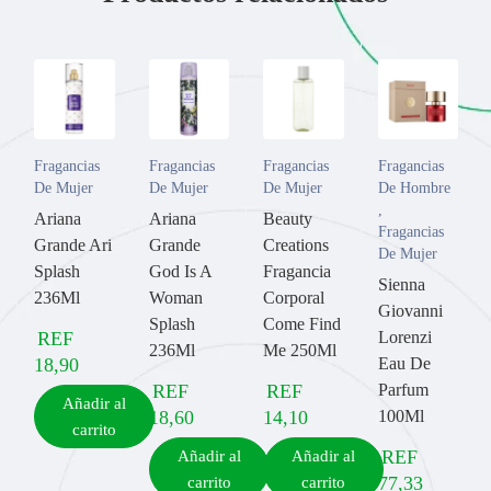
Fragancias
Fragancias
Fragancias
Fragancias
De Mujer
De Mujer
De Mujer
De Hombre
,
Ariana
Ariana
Beauty
Fragancias
Grande Ari
Grande
Creations
De Mujer
Splash
God Is A
Fragancia
Sienna
236Ml
Woman
Corporal
Giovanni
Splash
Come Find
REF
Lorenzi
236Ml
Me 250Ml
18,90
Eau De
REF
REF
Parfum
Añadir al
18,60
14,10
100Ml
carrito
REF
Añadir al
Añadir al
77,33
carrito
carrito