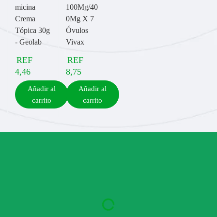
micina
100Mg/40
Crema
0Mg X 7
Tópica 30g
Óvulos
- Geolab
Vivax
REF
REF
4,46
8,75
Añadir al
Añadir al
carrito
carrito