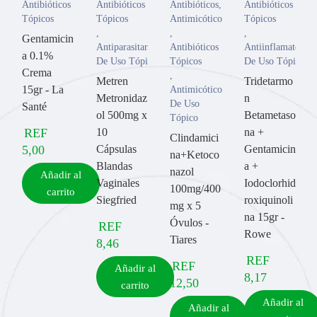
Antibióticos
Antibióticos
Antibióticos
,
Antibióticos
Tópicos
Tópicos
Antimicóticos
Tópicos
,
,
,
Gentamicin
Antiparasitarios
Antibióticos
Antiinflamatorios
a 0.1%
De Uso Tópico
Tópicos
De Uso Tópico
Crema
,
Metren
Tridetarmo
15gr - La
Antimicóticos
Metronidaz
n
De Uso
Santé
ol 500mg x
Betametaso
Tópico
REF
10
na +
Clindamici
5,00
Cápsulas
Gentamicin
na+Ketoco
Blandas
a +
nazol
Añadir al
Vaginales
Iodoclorhid
100mg/400
carrito
Siegfried
roxiquinoli
mg x 5
na 15gr -
Óvulos -
REF
Rowe
Tiares
8,46
REF
REF
Añadir al
8,17
12,50
carrito
Añadir al
Añadir al