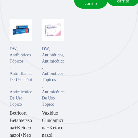
carrito
carrito
DW
,
DW
,
Antibióticos
Antibióticos
,
Tópicos
Antimicóticos
,
,
Antiinflamatorios
Antibióticos
De Uso Tópico
Tópicos
,
,
Antimicóticos
Antimicóticos
De Uso
De Uso
Tópico
Tópico
Betricort
Vaxiduo
Betametaso
Clindamici
na+Ketoco
na+Ketoco
nazol+Neo
nazol