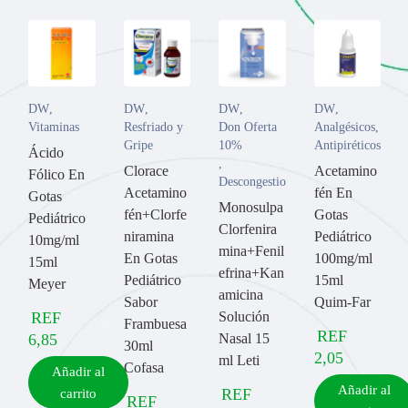
DW
,
DW
,
DW
,
DW
,
Vitaminas
Resfriado y
Don Oferta
Analgésicos
,
Gripe
10%
Antipiréticos
Ácido
,
Clorace
Acetamino
Fólico En
Descongestionantes
Acetamino
fén En
Gotas
Monosulpa
fén+Clorfe
Gotas
Pediátrico
Clorfenira
niramina
Pediátrico
10mg/ml
mina+Fenil
En Gotas
100mg/ml
15ml
efrina+Kan
Pediátrico
15ml
Meyer
amicina
Sabor
Quim-Far
REF
Solución
Frambuesa
REF
6,85
Nasal 15
30ml
2,05
ml Leti
Cofasa
Añadir al
Añadir al
REF
carrito
REF