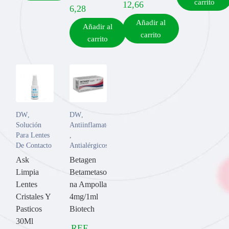
carrito
12,66
6,28
Añadir al
Añadir al
carrito
carrito
DW
,
DW
,
Solución
Antiinflamatorios
Para Lentes
,
De Contacto
Antialérgicos
Ask
Betagen
Limpia
Betametaso
Lentes
na Ampolla
Cristales Y
4mg/1ml
Pasticos
Biotech
30Ml
REF