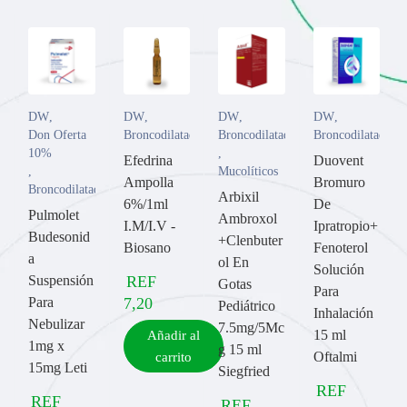
DW
,
DW
,
DW
,
DW
,
Don Oferta
Broncodilatador
Broncodilatador
Broncodilatador
10%
,
Efedrina
Duovent
,
Mucolíticos
Ampolla
Bromuro
Broncodilatador
Arbixil
6%/1ml
De
Pulmolet
Ambroxol
I.M/I.V -
Ipratropio+
Budesonid
+Clenbuter
Biosano
Fenoterol
a
ol En
Solución
Suspensión
REF
Gotas
Para
Para
7,20
Pediátrico
Inhalación
Nebulizar
7.5mg/5Mc
15 ml
Añadir al
1mg x
g 15 ml
Oftalmi
carrito
15mg Leti
Siegfried
REF
REF
REF