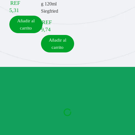
REF
g 120ml
5,31
Siegfried
Añadir al
REF
carrito
9,74
Añadir al
carrito