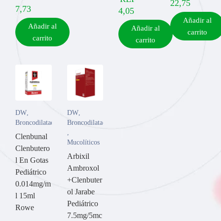
22,75
7,73
4,05
Añadir al
Añadir al
Añadir al
carrito
carrito
carrito
DW
,
DW
,
Broncodilatador
Broncodilatador
,
Clenbunal
Mucolíticos
Clenbutero
Arbixil
l En Gotas
Ambroxol
Pediátrico
+Clenbuter
0.014mg/m
ol Jarabe
l 15ml
Pediátrico
Rowe
7.5mg/5mc