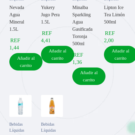
Nevada
Yukery
Minalba
Lipton Ice
Agua
Jugo Pera
Sparkling
Tea Limón
Mineral
1.5L
Agua
500ml
1.5L
Gasificada
REF
REF
Toronja
REF
4,41
2,00
500ml
1,44
Añadir al
Añadir al
REF
Añadir al
carrito
carrito
1,36
carrito
Añadir al
carrito
Bebidas
Bebidas
Líquidas
Líquidas