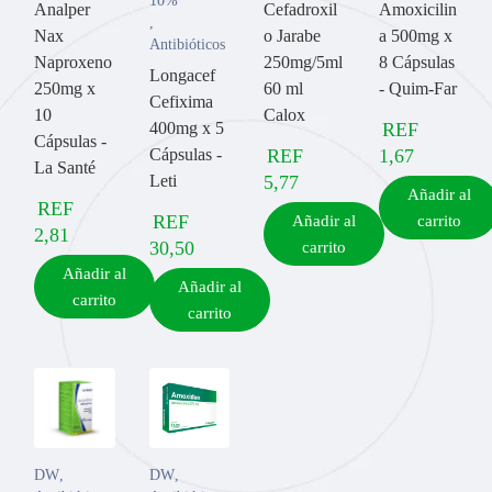
10%
Analper
Cefadroxil
Amoxicilin
,
Nax
o Jarabe
a 500mg x
Antibióticos
Naproxeno
250mg/5ml
8 Cápsulas
Longacef
250mg x
60 ml
- Quim-Far
Cefixima
10
Calox
400mg x 5
REF
Cápsulas -
Cápsulas -
REF
1,67
La Santé
Leti
5,77
Añadir al
REF
REF
Añadir al
carrito
2,81
30,50
carrito
Añadir al
Añadir al
carrito
carrito
DW
,
DW
,