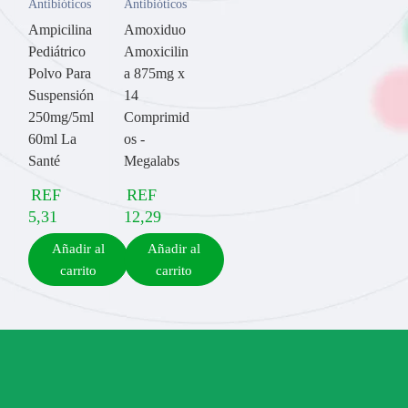
Antibióticos
Antibióticos
Ampicilina
Amoxiduo
Pediátrico
Amoxicilin
Polvo Para
a 875mg x
Suspensión
14
250mg/5ml
Comprimid
60ml La
os -
Santé
Megalabs
REF
REF
5,31
12,29
Añadir al
Añadir al
carrito
carrito