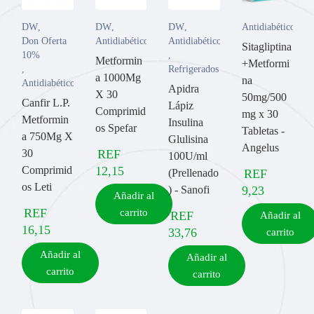
DW
,
DW
,
DW
,
Antidiabético
Don Oferta
Antidiabético
Antidiabético
Sitagliptina
10%
,
Metformin
+Metformi
,
Refrigerados
a 1000Mg
na
Antidiabético
Apidra
X 30
50mg/500
Canfir L.P.
Lápiz
Comprimid
mg x 30
Metformin
Insulina
os Spefar
Tabletas -
a 750Mg X
Glulisina
Angelus
30
REF
100U/ml
Comprimid
12,15
(Prellenado
REF
os Leti
) - Sanofi
9,23
Añadir al
REF
carrito
REF
Añadir al
16,15
33,76
carrito
Añadir al
Añadir al
carrito
carrito