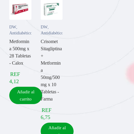
DW
,
DW
,
Antidiabético
Antidiabético
Metformin
Crisomet
a 500mg x
Sitagliptina
28 Tabletas
+
- Calox
Metformin
a
REF
50mg/500
4,12
mg x 10
Tabletas -
Añadir al
Farma
carrito
REF
6,75
Añadir al