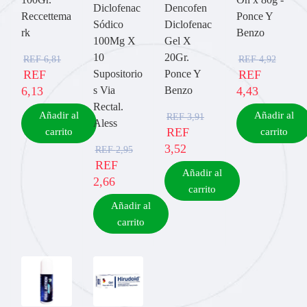
Diclofenac
Dencofen
Reccettema
Ponce Y
Sódico
Diclofenac
rk
Benzo
100Mg X
Gel X
10
20Gr.
REF
6,81
REF
4,92
REF
Supositorio
Ponce Y
REF
6,13
s Via
Benzo
4,43
Rectal.
Añadir al
Añadir al
REF
3,91
Aless
REF
carrito
carrito
3,52
REF
2,95
REF
Añadir al
2,66
carrito
Añadir al
carrito