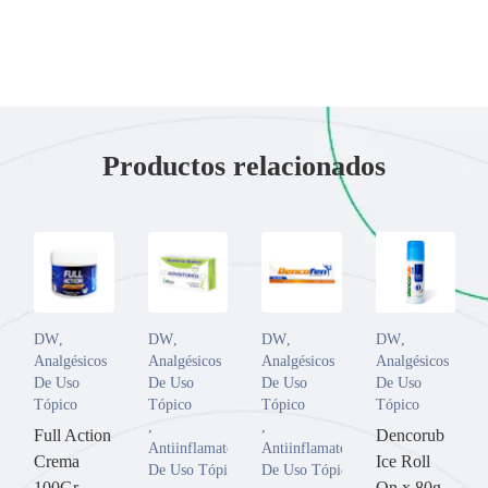
Productos relacionados
DW
,
DW
,
DW
,
DW
,
Analgésicos
Analgésicos
Analgésicos
Analgésicos
De Uso
De Uso
De Uso
De Uso
Tópico
Tópico
Tópico
Tópico
,
,
Full Action
Dencorub
Antiinflamatorios
Antiinflamatorios
Crema
Ice Roll
De Uso Tópico
De Uso Tópico
100Gr.
On x 80g -