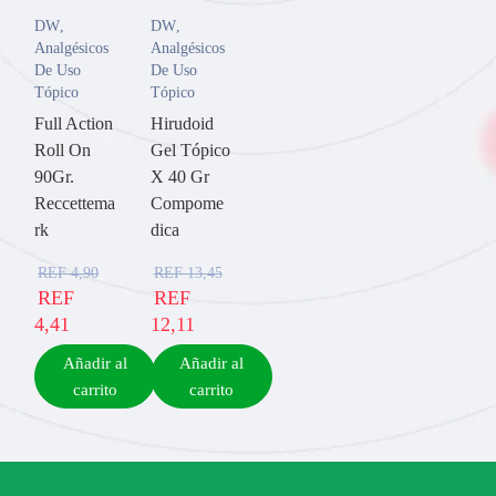
DW
,
DW
,
Analgésicos
Analgésicos
De Uso
De Uso
Tópico
Tópico
Full Action
Hirudoid
Roll On
Gel Tópico
90Gr.
X 40 Gr
Reccettema
Compome
rk
dica
REF
4,90
REF
13,45
REF
REF
4,41
12,11
Añadir al
Añadir al
carrito
carrito