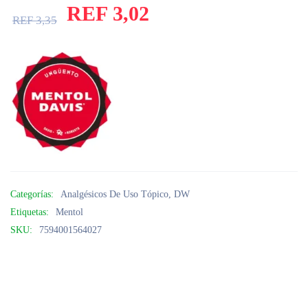
REF
3,02
REF
3,35
Categorías:
Analgésicos De Uso Tópico
,
DW
Etiquetas:
Mentol
SKU:
7594001564027