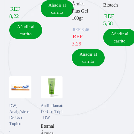
Árnica
Biotech
Añadir al
REF
Plus Gel
carrito
8,22
REF
100gr
5,58
Añadir al
REF
3,46
carrito
Añadir al
REF
carrito
3,29
Añadir al
carrito
DW
,
Antiinflamatorios
Analgésicos
De Uso Tópico
De Uso
,
DW
Tópico
Eternal
,
Árnica