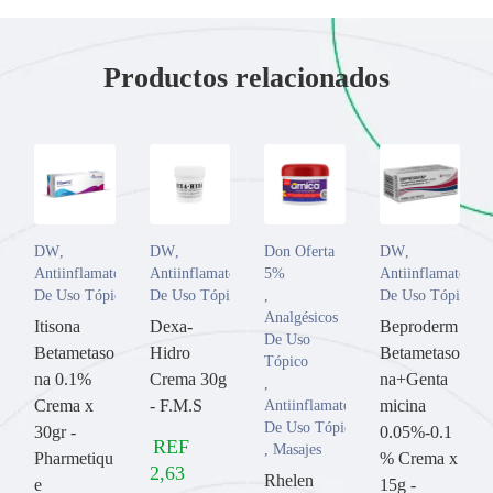
Productos relacionados
DW
,
DW
,
Don Oferta
DW
,
Antiinflamatorios
Antiinflamatorios
5%
Antiinflamatorios
De Uso Tópico
De Uso Tópico
,
De Uso Tópico
Analgésicos
Itisona
Dexa-
Beproderm
De Uso
Betametaso
Hidro
Betametaso
Tópico
na 0.1%
Crema 30g
na+Genta
,
Crema x
- F.M.S
micina
Antiinflamatorios
De Uso Tópico
30gr -
0.05%-0.1
REF
,
Masajes
Pharmetiqu
% Crema x
2,63
Rhelen
e
15g -