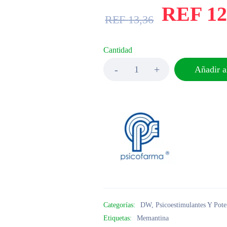
REF
12
REF
13,36
Cantidad
Añadir al
Categorías:
DW
,
Psicoestimulantes Y Pot
Etiquetas:
Memantina