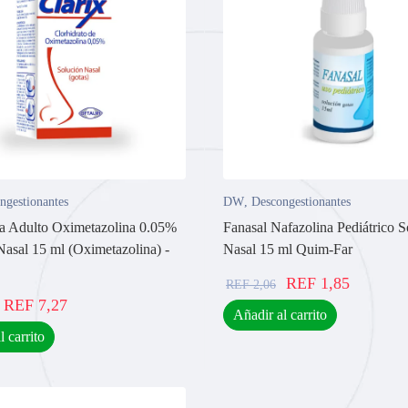
ngestionantes
DW
,
Descongestionantes
ra Adulto Oximetazolina 0.05%
Fanasal Nafazolina Pediátrico S
Nasal 15 ml (Oximetazolina) -
Nasal 15 ml Quim-Far
REF
1,85
REF
2,06
REF
7,27
Añadir al carrito
l carrito