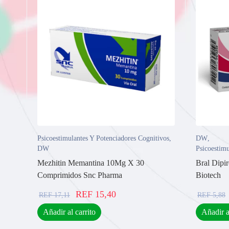
Psicoestimulantes Y Potenciadores Cognitivos
,
DW
,
DW
Psicoestimu
Mezhitin Memantina 10Mg X 30
Bral Dipi
Comprimidos Snc Pharma
Biotech
REF
15,40
REF
17,11
REF
5,88
Añadir al carrito
Añadir a