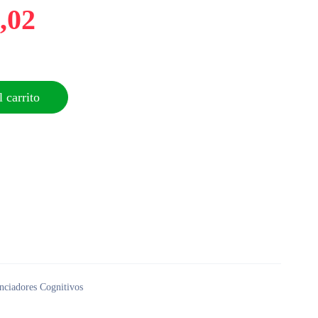
,02
 carrito
enciadores Cognitivos