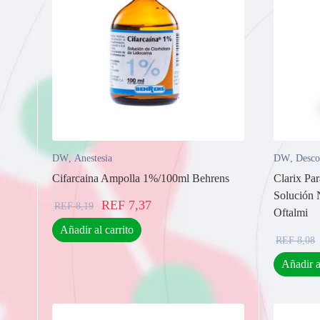
DW
,
Anestesia
DW
,
Desco
Cifarcaina Ampolla 1%/100ml Behrens
Clarix Pa
Solución 
REF
7,37
REF
8,19
Oftalmi
Añadir al carrito
REF
8,08
Añadir a