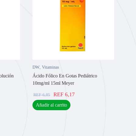
DW
,
Vitaminas
olución
Ácido Fólico En Gotas Pediátrico
10mg/ml 15ml Meyer
REF
6,17
REF
6,85
Añadir al carrito