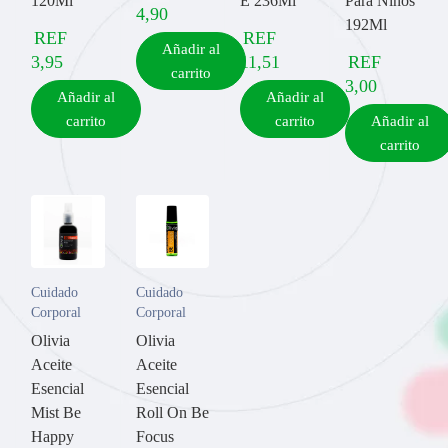
120Ml
E 236Ml
Para Niños
4,90
192Ml
REF
REF
Añadir al
3,95
11,51
REF
carrito
3,00
Añadir al
Añadir al
carrito
carrito
Añadir al
carrito
Cuidado
Cuidado
Corporal
Corporal
Olivia
Olivia
Aceite
Aceite
Esencial
Esencial
Mist Be
Roll On Be
Happy
Focus