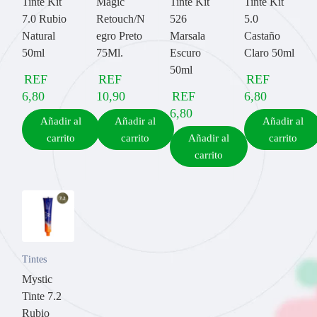
Tinte Kit
Magic
Tinte Kit
Tinte Kit
7.0 Rubio
Retouch/N
526
5.0
Natural
egro Preto
Marsala
Castaño
50ml
75Ml.
Escuro
Claro 50ml
50ml
REF
REF
REF
6,80
10,90
REF
6,80
6,80
Añadir al
Añadir al
Añadir al
carrito
carrito
Añadir al
carrito
carrito
Tintes
Mystic
Tinte 7.2
Rubio