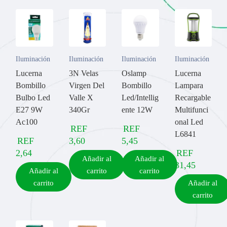
Iluminación
Iluminación
Iluminación
Iluminación
Lucerna
3N Velas
Oslamp
Lucerna
Bombillo
Virgen Del
Bombillo
Lampara
Bulbo Led
Valle X
Led/Intellig
Recargable
E27 9W
340Gr
ente 12W
Multifunci
Ac100
onal Led
REF
REF
L6841
REF
3,60
5,45
2,64
REF
Añadir al
Añadir al
31,45
Añadir al
carrito
carrito
carrito
Añadir al
carrito