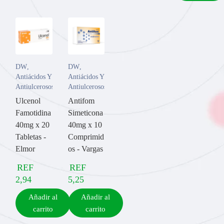
DW
,
DW
,
Antiácidos Y
Antiácidos Y
Antiulcerosos
Antiulcerosos
Ulcenol
Antifom
Famotidina
Simeticona
40mg x 20
40mg x 10
Tabletas -
Comprimid
Elmor
os - Vargas
REF
REF
2,94
5,25
Añadir al
Añadir al
carrito
carrito