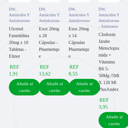
DW
,
DW
,
DW
,
DW
,
Antiácidos Y
Antiácidos Y
Antiácidos Y
Antiácidos Y
Antiulcerosos
Antiulcerosos
Antiulcerosos
Antiulcerosos
,
Antimareo
Ulcenol
Esoz 20mg
Esoz 20mg
Clodoxin
Famotidina
x 28
x 14
Jarabe
20mg x 10
Cápsulas -
Cápsulas
Metoclopra
Tabletas -
Pharmetiqu
Pharmetiqu
mida +
Elmor
e
e
Vitamina
REF
REF
REF
B6 5-
1,91
13,62
8,55
50Mg /5Ml
X 120 Ml
Añadir al
Añadir al
Añadir al
PlusAndex
carrito
carrito
carrito
REF
3,95
Añadir al
carrito