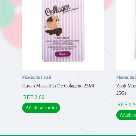
Mascarilla Facial
Mascarilla 
Hayan Mascarilla De Colageno 25Ml
Zoah Masc
25Gr
REF
2,00
REF
0,9
Añadir al carrito
Añadir a