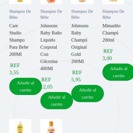
Shampoo De
Shampoo De
Shampoo De
Shampoo De
Bébe
Bébe
Bébe
Bébe
Care
Johnsons
Johnsons
Mimadito
Studio
Baby Baño
Baby
Champú
Shampo
Liquido
Champú
200ml
Para Bebe
Corporal
Original
REF
200Ml
Con
Gold
3,00
Glicerina
200Ml
REF
400Ml
Añadir al
3,55
REF
carrito
REF
5,95
Añadir al
12,05
carrito
Añadir al
Añadir al
carrito
carrito