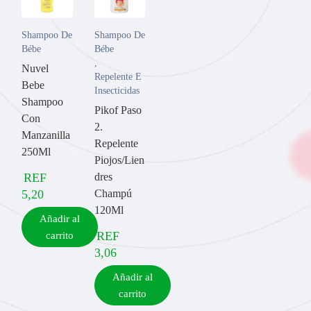
Shampoo De
Shampoo De
Bébe
Bébe
,
Nuvel
Repelente E
Bebe
Insecticidas
Shampoo
Pikof Paso
Con
2.
Manzanilla
Repelente
250Ml
Piojos/Lien
REF
dres
5,20
Champú
120Ml
Añadir al
REF
carrito
3,06
Añadir al
carrito