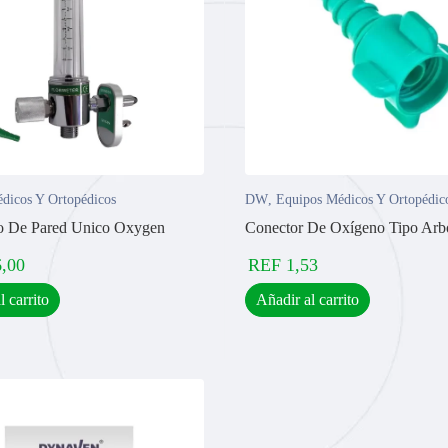
dicos Y Ortopédicos
DW
,
Equipos Médicos Y Ortopédic
o De Pared Unico Oxygen
Conector De Oxígeno Tipo Arbo
6,00
REF
1,53
l carrito
Añadir al carrito