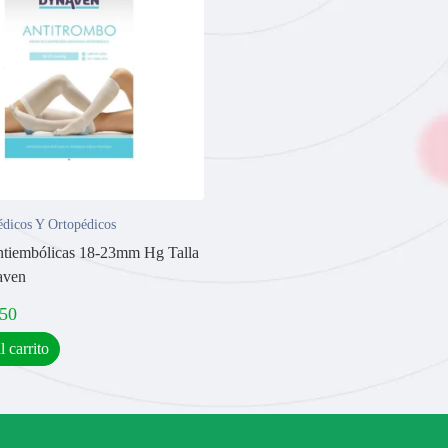
dicos Y Ortopédicos
tiembólicas 18-23mm Hg Talla
aven
,50
l carrito