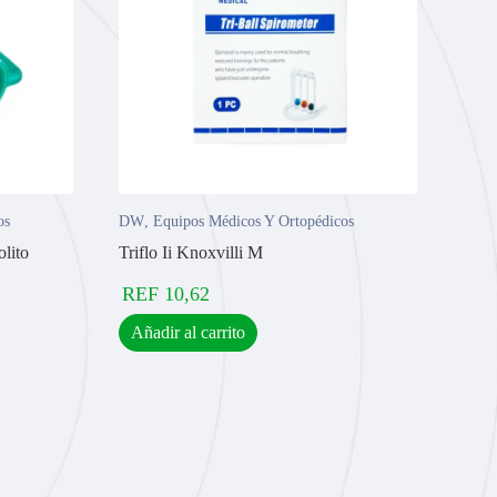
os
DW
,
Equipos Médicos Y Ortopédicos
lito
Triflo Ii Knoxvilli M
REF
10,62
Añadir al carrito