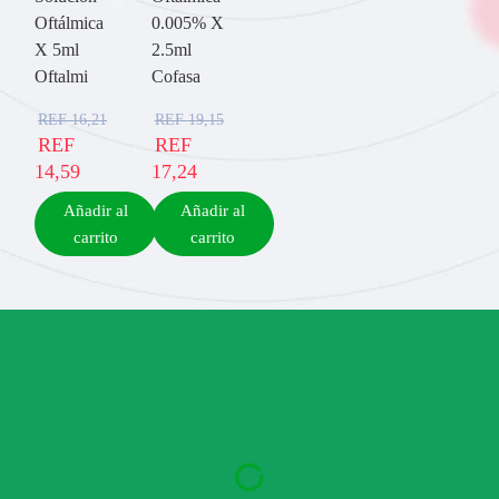
Oftálmica
0.005% X
X 5ml
2.5ml
Oftalmi
Cofasa
REF
16,21
REF
19,15
REF
REF
14,59
17,24
Añadir al
Añadir al
carrito
carrito