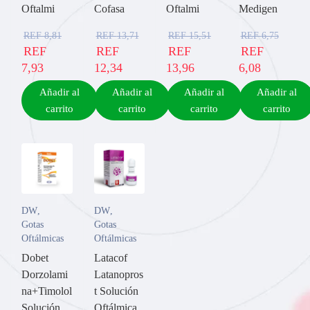
Oftalmi
Cofasa
Oftalmi
Medigen
REF
8,81
REF
13,71
REF
15,51
REF
6,75
REF
REF
REF
REF
7,93
12,34
13,96
6,08
Añadir al
Añadir al
Añadir al
Añadir al
carrito
carrito
carrito
carrito
DW
,
DW
,
Gotas
Gotas
Oftálmicas
Oftálmicas
Dobet
Latacof
Dorzolami
Latanopros
na+Timolol
t Solución
Solución
Oftálmica