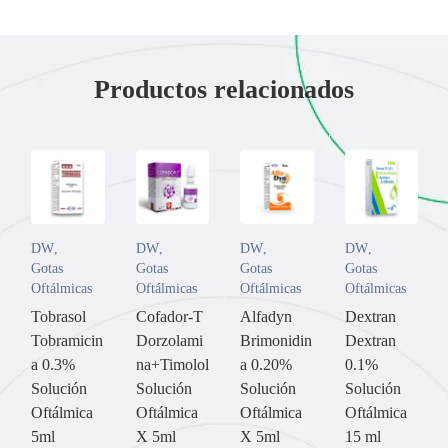
Productos relacionados
DW
,
DW
,
DW
,
DW
,
Gotas
Gotas
Gotas
Gotas
Oftálmicas
Oftálmicas
Oftálmicas
Oftálmicas
Tobrasol
Cofador-T
Alfadyn
Dextran
Tobramicin
Dorzolami
Brimonidin
Dextran
a 0.3%
na+Timolol
a 0.20%
0.1%
Solución
Solución
Solución
Solución
Oftálmica
Oftálmica
Oftálmica
Oftálmica
5ml
X 5ml
X 5ml
15 ml