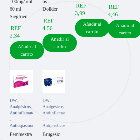
100mg/5ml
os -
REF
REF
60 ml
Dollder
3,99
4,46
Siegfried
REF
Añadir al
Añadir al
REF
4,56
carrito
carrito
2,34
Añadir al
Añadir al
carrito
carrito
DW
,
DW
,
Analgésicos
,
Analgésicos
,
Antiinflamatorios
Antiinflamatorios
,
,
Antiespasmódicos
Antipiréticos
Femmextra
Brugesic