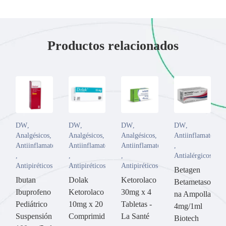
Productos relacionados
DW
,
DW
,
DW
,
DW
,
Analgésicos
,
Analgésicos
,
Analgésicos
,
Antiinflamatorios
Antiinflamatorios
Antiinflamatorios
Antiinflamatorios
,
,
,
,
Antialérgicos
Antipiréticos
Antipiréticos
Antipiréticos
Betagen
Ibutan
Dolak
Ketorolaco
Betametaso
Ibuprofeno
Ketorolaco
30mg x 4
na Ampolla
Pediátrico
10mg x 20
Tabletas -
4mg/1ml
Suspensión
Comprimid
La Santé
Biotech