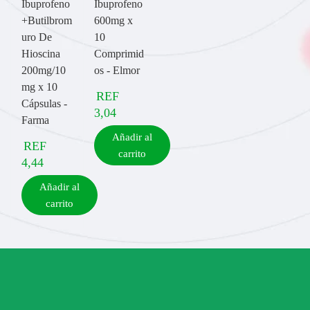
Ibuprofeno
Ibuprofeno
+Butilbrom
600mg x
uro De
10
Hioscina
Comprimid
200mg/10
os - Elmor
mg x 10
REF
Cápsulas -
3,04
Farma
Añadir al
REF
carrito
4,44
Añadir al
carrito