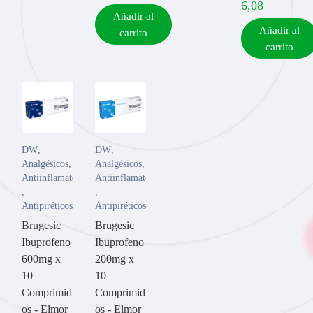
6,08
Añadir al
Añadir al
carrito
carrito
DW
,
DW
,
Analgésicos
,
Analgésicos
,
Antiinflamatorios
Antiinflamatorios
,
,
Antipiréticos
Antipiréticos
Brugesic
Brugesic
Ibuprofeno
Ibuprofeno
600mg x
200mg x
10
10
Comprimid
Comprimid
os - Elmor
os - Elmor