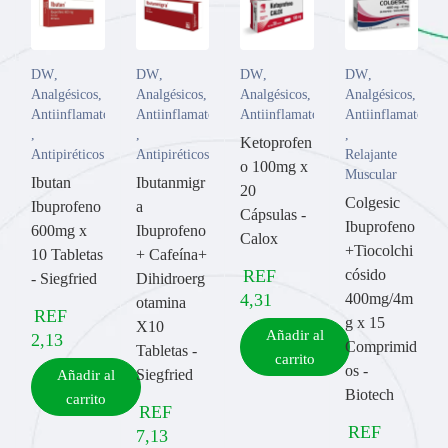
DW
,
DW
,
DW
,
DW
,
Analgésicos
,
Analgésicos
,
Analgésicos
,
Analgésicos
,
Antiinflamatorios
Antiinflamatorios
Antiinflamatorios
Antiinflamatorios
,
,
,
Ketoprofen
Antipiréticos
Antipiréticos
Relajante
o 100mg x
Muscular
Ibutan
Ibutanmigr
20
Colgesic
Ibuprofeno
a
Cápsulas -
Ibuprofeno
600mg x
Ibuprofeno
Calox
+Tiocolchi
10 Tabletas
+ Cafeína+
REF
cósido
- Siegfried
Dihidroerg
4,31
400mg/4m
otamina
REF
g x 15
X10
Añadir al
2,13
Comprimid
Tabletas -
carrito
os -
Siegfried
Añadir al
Biotech
carrito
REF
REF
7,13