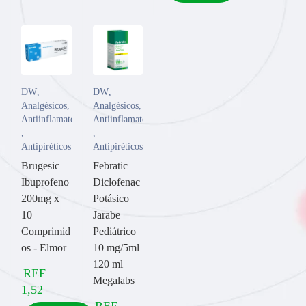
DW
,
DW
,
Analgésicos
,
Analgésicos
,
Antiinflamatorios
Antiinflamatorios
,
,
Antipiréticos
Antipiréticos
Brugesic
Febratic
Ibuprofeno
Diclofenac
200mg x
Potásico
10
Jarabe
Comprimid
Pediátrico
os - Elmor
10 mg/5ml
120 ml
REF
Megalabs
1,52