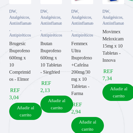
DW
,
DW
,
DW
,
DW
,
Analgésicos
,
Analgésicos
,
Analgésicos
,
Analgésicos
,
Antiinflamatorios
Antiinflamatorios
Antiinflamatorios
Antiinflamatorios
,
,
,
Movimex
Antipiréticos
Antipiréticos
Antipiréticos
Meloxicam
Brugesic
Ibutan
Femmex
15mg x 10
Ibuprofeno
Ibuprofeno
Ultra
Tabletas -
600mg x
600mg x
Ibuprofeno
Innova
10
10 Tabletas
+Cafeína
REF
Comprimid
- Siegfried
200mg/30
7,34
os - Elmor
mg x 10
REF
Tabletas -
Añadir al
REF
2,13
Farma
carrito
3,04
Añadir al
REF
Añadir al
carrito
2,94
carrito
Añadir al
carrito